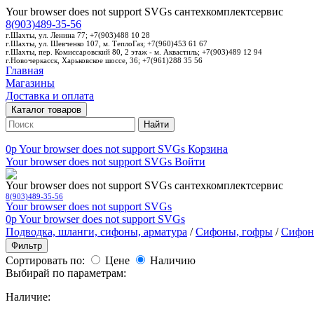
Your browser does not support SVGs
сантехкомплектсервис
8(903)489-35-56
г.Шахты, ул. Ленина 77; +7(903)488 10 28
г.Шахты, ул. Шевченко 107, м. ТеплоГаз; +7(960)453 61 67
г.Шахты, пер. Комиссаровский 80, 2 этаж - м. Аквастиль; +7(903)489 12 94
г.Новочеркасск, Харьковское шоссе, 36; +7(961)288 35 56
Главная
Магазины
Доставка и оплата
Каталог товаров
Найти
0p
Your browser does not support SVGs
Корзина
Your browser does not support SVGs
Войти
Your browser does not support SVGs
сантехкомплектсервис
8(903)489-35-56
Your browser does not support SVGs
0p
Your browser does not support SVGs
Подводка, шланги, сифоны, арматура
/
Сифоны, гофры
/
Сифон
Фильтр
Сортировать по:
Цене
Наличию
Выбирай по параметрам:
Наличие: