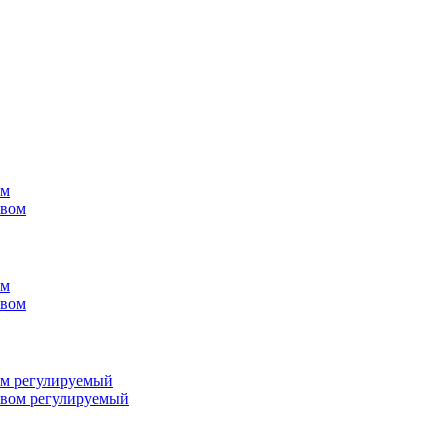
ом
ом
ом регулируемый