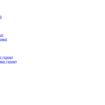
ат
т (хром)