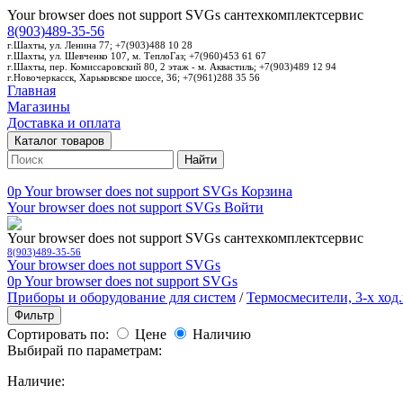
Your browser does not support SVGs
сантехкомплектсервис
8(903)489-35-56
г.Шахты, ул. Ленина 77; +7(903)488 10 28
г.Шахты, ул. Шевченко 107, м. ТеплоГаз; +7(960)453 61 67
г.Шахты, пер. Комиссаровский 80, 2 этаж - м. Аквастиль; +7(903)489 12 94
г.Новочеркасск, Харьковское шоссе, 36; +7(961)288 35 56
Главная
Магазины
Доставка и оплата
Каталог товаров
Найти
0p
Your browser does not support SVGs
Корзина
Your browser does not support SVGs
Войти
Your browser does not support SVGs
сантехкомплектсервис
8(903)489-35-56
Your browser does not support SVGs
0p
Your browser does not support SVGs
Приборы и оборудование для систем
/
Термосмесители, 3-х ход
Фильтр
Сортировать по:
Цене
Наличию
Выбирай по параметрам:
Наличие: