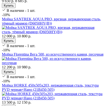
9 650 р.
8 685 р.
Купить
В наличии - 1 шт.
-10%
Мойка SANTREK AQUA PRO, врезная, нержавеющая сталь,
тёмный мрамор (D6050HY(B))
12 000 р.
10 800 р.
Купить
В наличии - 1 шт.
-10%
Мойка Florentina Вега 500, из искусственного камня, песочная
12 200 р.
10 980 р.
Купить
В наличии - 1 шт.
-10%
Мойка HORKE 450х505х203, нержавеющая сталь, текстура
PVD черная+Нано (21B450-505)
13 500 р.
12 150 р.