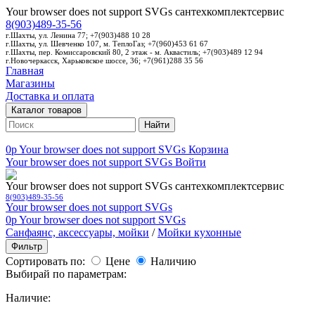
Your browser does not support SVGs
сантехкомплектсервис
8(903)489-35-56
г.Шахты, ул. Ленина 77; +7(903)488 10 28
г.Шахты, ул. Шевченко 107, м. ТеплоГаз; +7(960)453 61 67
г.Шахты, пер. Комиссаровский 80, 2 этаж - м. Аквастиль; +7(903)489 12 94
г.Новочеркасск, Харьковское шоссе, 36; +7(961)288 35 56
Главная
Магазины
Доставка и оплата
Каталог товаров
Найти
0p
Your browser does not support SVGs
Корзина
Your browser does not support SVGs
Войти
Your browser does not support SVGs
сантехкомплектсервис
8(903)489-35-56
Your browser does not support SVGs
0p
Your browser does not support SVGs
Санфаянс, аксессуары, мойки
/
Мойки кухонные
Фильтр
Сортировать по:
Цене
Наличию
Выбирай по параметрам:
Наличие: