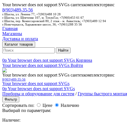
Your browser does not support SVGs
сантехкомплектсервис
8(903)489-35-56
г.Шахты, ул. Ленина 77; +7(903)488 10 28
г.Шахты, ул. Шевченко 107, м. ТеплоГаз; +7(960)453 61 67
г.Шахты, пер. Комиссаровский 80, 2 этаж - м. Аквастиль; +7(903)489 12 94
г.Новочеркасск, Харьковское шоссе, 36; +7(961)288 35 56
Главная
Магазины
Доставка и оплата
Каталог товаров
Найти
0p
Your browser does not support SVGs
Корзина
Your browser does not support SVGs
Войти
Your browser does not support SVGs
сантехкомплектсервис
8(903)489-35-56
Your browser does not support SVGs
0p
Your browser does not support SVGs
Приборы и оборудование для систем
/
Группы быстрого монтаж
Фильтр
Сортировать по:
Цене
Наличию
Выбирай по параметрам:
Наличие: