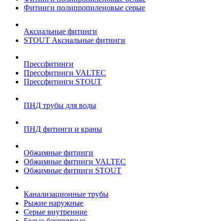
Фитинги полипропиленовые серые
Аксиальные фитинги
STOUT Аксиальные фитинги
Прессфитинги
Прессфитинги VALTEC
Прессфитинги STOUT
ПНД трубы для воды
ПНД фитинги и краны
Обжимные фитинги
Обжимные фитинги VALTEC
Обжимные фитинги STOUT
Канализационные трубы
Рыжие наружные
Серые внутренние
Белые бесшумные