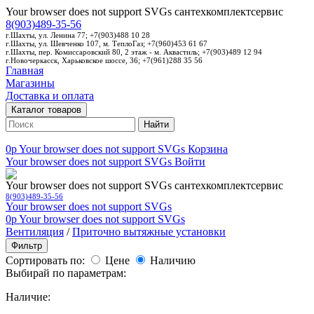
Your browser does not support SVGs
сантехкомплектсервис
8(903)489-35-56
г.Шахты, ул. Ленина 77; +7(903)488 10 28
г.Шахты, ул. Шевченко 107, м. ТеплоГаз; +7(960)453 61 67
г.Шахты, пер. Комиссаровский 80, 2 этаж - м. Аквастиль; +7(903)489 12 94
г.Новочеркасск, Харьковское шоссе, 36; +7(961)288 35 56
Главная
Магазины
Доставка и оплата
Каталог товаров
Найти
0p
Your browser does not support SVGs
Корзина
Your browser does not support SVGs
Войти
Your browser does not support SVGs
сантехкомплектсервис
8(903)489-35-56
Your browser does not support SVGs
0p
Your browser does not support SVGs
Вентиляция
/
Приточно вытяжные установки
Фильтр
Сортировать по:
Цене
Наличию
Выбирай по параметрам:
Наличие: