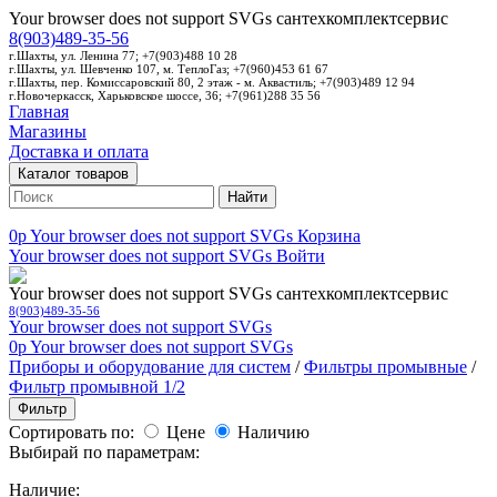
Your browser does not support SVGs
сантехкомплектсервис
8(903)489-35-56
г.Шахты, ул. Ленина 77; +7(903)488 10 28
г.Шахты, ул. Шевченко 107, м. ТеплоГаз; +7(960)453 61 67
г.Шахты, пер. Комиссаровский 80, 2 этаж - м. Аквастиль; +7(903)489 12 94
г.Новочеркасск, Харьковское шоссе, 36; +7(961)288 35 56
Главная
Магазины
Доставка и оплата
Каталог товаров
Найти
0p
Your browser does not support SVGs
Корзина
Your browser does not support SVGs
Войти
Your browser does not support SVGs
сантехкомплектсервис
8(903)489-35-56
Your browser does not support SVGs
0p
Your browser does not support SVGs
Приборы и оборудование для систем
/
Фильтры промывные
/
Фильтр промывной 1/2
Фильтр
Сортировать по:
Цене
Наличию
Выбирай по параметрам:
Наличие: