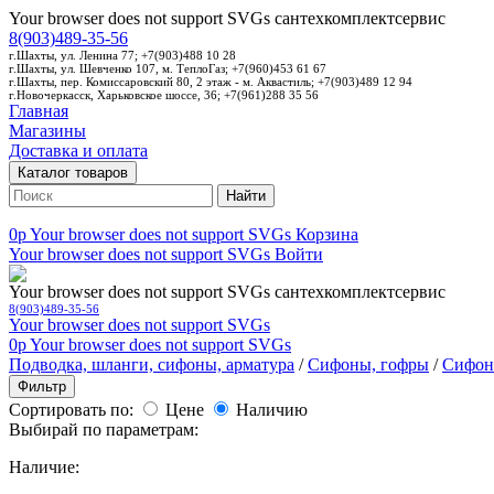
Your browser does not support SVGs
сантехкомплектсервис
8(903)489-35-56
г.Шахты, ул. Ленина 77; +7(903)488 10 28
г.Шахты, ул. Шевченко 107, м. ТеплоГаз; +7(960)453 61 67
г.Шахты, пер. Комиссаровский 80, 2 этаж - м. Аквастиль; +7(903)489 12 94
г.Новочеркасск, Харьковское шоссе, 36; +7(961)288 35 56
Главная
Магазины
Доставка и оплата
Каталог товаров
Найти
0p
Your browser does not support SVGs
Корзина
Your browser does not support SVGs
Войти
Your browser does not support SVGs
сантехкомплектсервис
8(903)489-35-56
Your browser does not support SVGs
0p
Your browser does not support SVGs
Подводка, шланги, сифоны, арматура
/
Сифоны, гофры
/
Сифон
Фильтр
Сортировать по:
Цене
Наличию
Выбирай по параметрам:
Наличие: