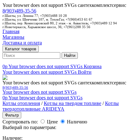
Your browser does not support SVGs
сантехкомплектсервис
8(903)489-35-56
г.Шахты, ул. Ленина 77; +7(903)488 10 28
г.Шахты, ул. Шевченко 107, м. ТеплоГаз; +7(960)453 61 67
г.Шахты, пер. Комиссаровский 80, 2 этаж - м. Аквастиль; +7(903)489 12 94
г.Новочеркасск, Харьковское шоссе, 36; +7(961)288 35 56
Главная
Магазины
Доставка и оплата
Каталог товаров
Найти
0p
Your browser does not support SVGs
Корзина
Your browser does not support SVGs
Войти
Your browser does not support SVGs
сантехкомплектсервис
8(903)489-35-56
Your browser does not support SVGs
0p
Your browser does not support SVGs
Котлы отопления
/
Котлы на твердом топливе
/
Котлы
твердотопливные ARIDEYA
Фильтр
Сортировать по:
Цене
Наличию
Выбирай по параметрам:
Наличие: