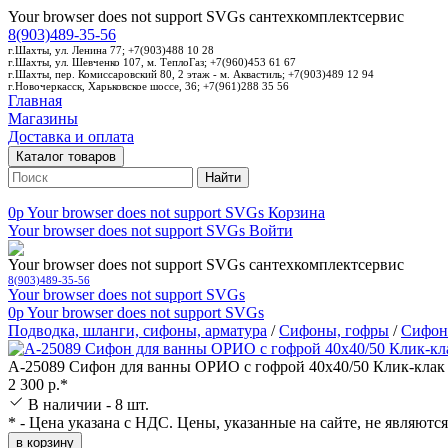
Your browser does not support SVGs
сантехкомплектсервис
8(903)489-35-56
г.Шахты, ул. Ленина 77; +7(903)488 10 28
г.Шахты, ул. Шевченко 107, м. ТеплоГаз; +7(960)453 61 67
г.Шахты, пер. Комиссаровский 80, 2 этаж - м. Аквастиль; +7(903)489 12 94
г.Новочеркасск, Харьковское шоссе, 36; +7(961)288 35 56
Главная
Магазины
Доставка и оплата
Каталог товаров
Найти
0p
Your browser does not support SVGs
Корзина
Your browser does not support SVGs
Войти
Your browser does not support SVGs
сантехкомплектсервис
8(903)489-35-56
Your browser does not support SVGs
0p
Your browser does not support SVGs
Подводка, шланги, сифоны, арматура
/
Сифоны, гофры
/
Сифон
А-25089 Сифон для ванны ОРИО с гофрой 40х40/50 Клик-клак
2 300 р.*
В наличии - 8 шт.
* - Цена указана с НДС. Цены, указанные на сайте, не являютс
в корзину