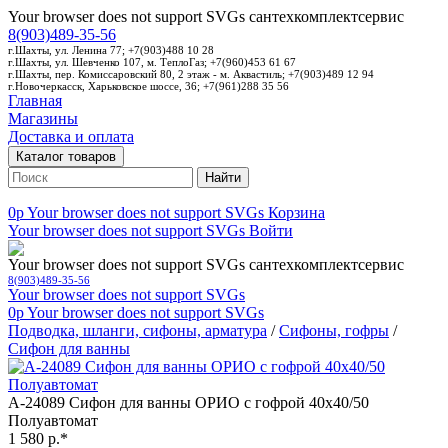
Your browser does not support SVGs
сантехкомплектсервис
8(903)489-35-56
г.Шахты, ул. Ленина 77; +7(903)488 10 28
г.Шахты, ул. Шевченко 107, м. ТеплоГаз; +7(960)453 61 67
г.Шахты, пер. Комиссаровский 80, 2 этаж - м. Аквастиль; +7(903)489 12 94
г.Новочеркасск, Харьковское шоссе, 36; +7(961)288 35 56
Главная
Магазины
Доставка и оплата
Каталог товаров
Найти
0p
Your browser does not support SVGs
Корзина
Your browser does not support SVGs
Войти
Your browser does not support SVGs
сантехкомплектсервис
8(903)489-35-56
Your browser does not support SVGs
0p
Your browser does not support SVGs
Подводка, шланги, сифоны, арматура
/
Сифоны, гофры
/
Сифон для ванны
А-24089 Сифон для ванны ОРИО с гофрой 40х40/50
Полуавтомат
1 580 р.*