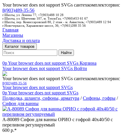
Your browser does not support SVGs
сантехкомплектсервис
8(903)489-35-56
г.Шахты, ул. Ленина 77; +7(903)488 10 28
г.Шахты, ул. Шевченко 107, м. ТеплоГаз; +7(960)453 61 67
г.Шахты, пер. Комиссаровский 80, 2 этаж - м. Аквастиль; +7(903)489 12 94
г.Новочеркасск, Харьковское шоссе, 36; +7(961)288 35 56
Главная
Магазины
Доставка и оплата
Каталог товаров
Найти
0p
Your browser does not support SVGs
Корзина
Your browser does not support SVGs
Войти
Your browser does not support SVGs
сантехкомплектсервис
8(903)489-35-56
Your browser does not support SVGs
0p
Your browser does not support SVGs
Подводка, шланги, сифоны, арматура
/
Сифоны, гофры
/
Сифон для ванны
А-80089 Сифон для ванны ОРИО с гофрой 40х40/50 с
переливом регулируемый
600 р.*