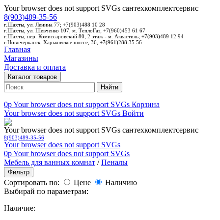
Your browser does not support SVGs
сантехкомплектсервис
8(903)489-35-56
г.Шахты, ул. Ленина 77; +7(903)488 10 28
г.Шахты, ул. Шевченко 107, м. ТеплоГаз; +7(960)453 61 67
г.Шахты, пер. Комиссаровский 80, 2 этаж - м. Аквастиль; +7(903)489 12 94
г.Новочеркасск, Харьковское шоссе, 36; +7(961)288 35 56
Главная
Магазины
Доставка и оплата
Каталог товаров
Найти
0p
Your browser does not support SVGs
Корзина
Your browser does not support SVGs
Войти
Your browser does not support SVGs
сантехкомплектсервис
8(903)489-35-56
Your browser does not support SVGs
0p
Your browser does not support SVGs
Мебель для ванных комнат
/
Пеналы
Фильтр
Сортировать по:
Цене
Наличию
Выбирай по параметрам:
Наличие: