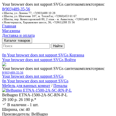
Your browser does not support SVGs
сантехкомплектсервис
8(903)489-35-56
г.Шахты, ул. Ленина 77; +7(903)488 10 28
г.Шахты, ул. Шевченко 107, м. ТеплоГаз; +7(960)453 61 67
г.Шахты, пер. Комиссаровский 80, 2 этаж - м. Аквастиль; +7(903)489 12 94
г.Новочеркасск, Харьковское шоссе, 36; +7(961)288 35 56
Главная
Магазины
Доставка и оплата
Каталог товаров
Найти
0p
Your browser does not support SVGs
Корзина
Your browser does not support SVGs
Войти
Your browser does not support SVGs
сантехкомплектсервис
8(903)489-35-56
Your browser does not support SVGs
0p
Your browser does not support SVGs
Мебель для ванных комнат
/
Пеналы
Belbagno ETNA-1500-2A-SC-RN-P-L
29 100 р.
26 190 р.*
В наличии - 1 шт.
Ширина, см: 40
Производитель: BelBagno