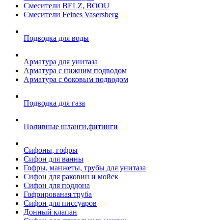
Смесители BELZ, BOOU
Смесители Feines Vasersberg
Подводка для воды
Арматура для унитаза
Арматура с нижним подводом
Арматура с боковым подводом
Подводка для газа
Поливные шланги,фитинги
Сифоны, гофры
Сифон для ванны
Гофры, манжеты, трубы для унитаза
Сифон для раковин и мойек
Сифон для поддона
Гофрированая труба
Сифон для писсуаров
Донный клапан