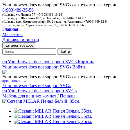
Your browser does not support SVGs
сантехкомплектсервис
8(903)489-35-56
г.Шахты, ул. Ленина 77; +7(903)488 10 28
г.Шахты, ул. Шевченко 107, м. ТеплоГаз; +7(960)453 61 67
г.Шахты, пер. Комиссаровский 80, 2 этаж - м. Аквастиль; +7(903)489 12 94
г.Новочеркасск, Харьковское шоссе, 36; +7(961)288 35 56
Главная
Магазины
Доставка и оплата
Каталог товаров
Найти
0p
Your browser does not support SVGs
Корзина
Your browser does not support SVGs
Войти
Your browser does not support SVGs
сантехкомплектсервис
8(903)489-35-56
Your browser does not support SVGs
0p
Your browser does not support SVGs
Мебель для ванных комнат
/
Пеналы