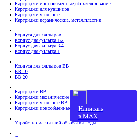
Картриджи ионнообменные,обезжелезование
Картриджи для кувшинов
Картриджи угольные
Картриджи керамические, метал.пластик
Корпуса для фильтров
Корпус для фильтра 1/2
Корпус для фильтра 3/4
Корпус для фильтра 1
Корпуса для фильтров ВВ
ВВ 10
ВВ 20
Картриджи ВВ
Картриджи механические ВВ
Картриджи угольные ВВ
Написать
Картриджи ионообменные, обезжелезование ВВ
в МАХ
Утройство магнитной обработки воды