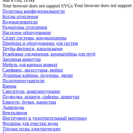
Мы в соц. сетях
Your browser does not suppor
Your browser does not support SVGs
Политика конфидециальности
Котлы отопления
Водонагреватели
Радиаторы отопления
Насосное оборудование
Сплит системы, кондиционеры
Приборы и оборудование для систем
Трубы,фитинги, канализация
Резьбовые соединения, кронштейны для труб
Запорная арматура
Мебель для ванных комнат
Санфаянс, аксессуары, мойки
Душевые кабины, поддоны, двери
Полотенцесушители
Ванны
Смесители, комплектующие
Подводка, шланги, сифоны, арматура
Емкости, бочки, канистры
Дымоходы
Вентиляция
Инструмент и уплотнительный материал
Фильтры для очистки воды
Тёплые полы электрические