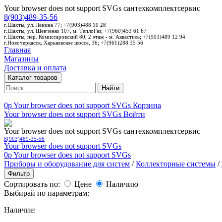
Your browser does not support SVGs
сантехкомплектсервис
8(903)489-35-56
г.Шахты, ул. Ленина 77; +7(903)488 10 28
г.Шахты, ул. Шевченко 107, м. ТеплоГаз; +7(960)453 61 67
г.Шахты, пер. Комиссаровский 80, 2 этаж - м. Аквастиль; +7(903)489 12 94
г.Новочеркасск, Харьковское шоссе, 36; +7(961)288 35 56
Главная
Магазины
Доставка и оплата
Каталог товаров
Найти
0p
Your browser does not support SVGs
Корзина
Your browser does not support SVGs
Войти
Your browser does not support SVGs
сантехкомплектсервис
8(903)489-35-56
Your browser does not support SVGs
0p
Your browser does not support SVGs
Приборы и оборудование для систем
/
Коллекторные системы
/
Фильтр
Сортировать по:
Цене
Наличию
Выбирай по параметрам:
Наличие: