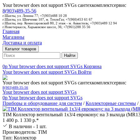
Your browser does not support SVGs
сантехкомплектсервис
8(903)489-35-56
г.Шахты, ул. Ленина 77; +7(903)488 10 28
г.Шахты, ул. Шевченко 107, м. ТеплоГаз; +7(960)453 61 67
г.Шахты, пер. Комиссаровский 80, 2 этаж - м. Аквастиль; +7(903)489 12 94
г.Новочеркасск, Харьковское шоссе, 36; +7(961)288 35 56
Главная
Магазины
Доставка и оплата
Каталог товаров
Найти
0p
Your browser does not support SVGs
Корзина
Your browser does not support SVGs
Войти
Your browser does not support SVGs
сантехкомплектсервис
8(903)489-35-56
Your browser does not support SVGs
0p
Your browser does not support SVGs
Приборы и оборудование для систем
/
Коллекторные системы
/
TIM Коллектор вентильный 1х3/4 евроконус на 3 выхода (MR1
1 400 р.
1 330 р.*
В наличии - 1 шт.
Производитель: TIM
Тип: Коллектор