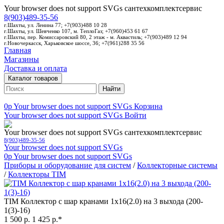
Your browser does not support SVGs
сантехкомплектсервис
8(903)489-35-56
г.Шахты, ул. Ленина 77; +7(903)488 10 28
г.Шахты, ул. Шевченко 107, м. ТеплоГаз; +7(960)453 61 67
г.Шахты, пер. Комиссаровский 80, 2 этаж - м. Аквастиль; +7(903)489 12 94
г.Новочеркасск, Харьковское шоссе, 36; +7(961)288 35 56
Главная
Магазины
Доставка и оплата
Каталог товаров
Найти
0p
Your browser does not support SVGs
Корзина
Your browser does not support SVGs
Войти
Your browser does not support SVGs
сантехкомплектсервис
8(903)489-35-56
Your browser does not support SVGs
0p
Your browser does not support SVGs
Приборы и оборудование для систем
/
Коллекторные системы
/
Коллекторы TIM
TIM Коллектор с шар кранами 1х16(2.0) на 3 выхода (200-
1(3)-16)
1 500 р.
1 425 р.*