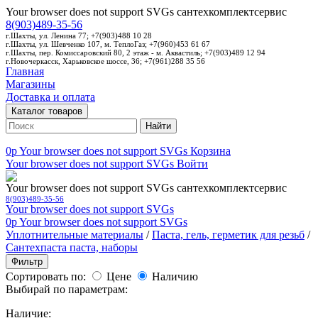
Your browser does not support SVGs
сантехкомплектсервис
8(903)489-35-56
г.Шахты, ул. Ленина 77; +7(903)488 10 28
г.Шахты, ул. Шевченко 107, м. ТеплоГаз; +7(960)453 61 67
г.Шахты, пер. Комиссаровский 80, 2 этаж - м. Аквастиль; +7(903)489 12 94
г.Новочеркасск, Харьковское шоссе, 36; +7(961)288 35 56
Главная
Магазины
Доставка и оплата
Каталог товаров
Найти
0p
Your browser does not support SVGs
Корзина
Your browser does not support SVGs
Войти
Your browser does not support SVGs
сантехкомплектсервис
8(903)489-35-56
Your browser does not support SVGs
0p
Your browser does not support SVGs
Уплотнительные материалы
/
Паста, гель, герметик для резьб
/
Сантехпаста паста, наборы
Фильтр
Сортировать по:
Цене
Наличию
Выбирай по параметрам:
Наличие: