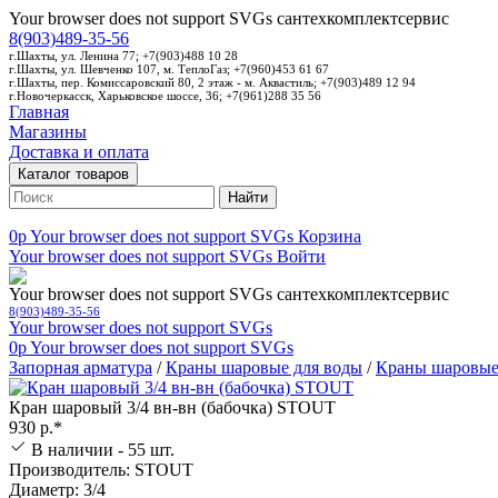
Your browser does not support SVGs
сантехкомплектсервис
8(903)489-35-56
г.Шахты, ул. Ленина 77; +7(903)488 10 28
г.Шахты, ул. Шевченко 107, м. ТеплоГаз; +7(960)453 61 67
г.Шахты, пер. Комиссаровский 80, 2 этаж - м. Аквастиль; +7(903)489 12 94
г.Новочеркасск, Харьковское шоссе, 36; +7(961)288 35 56
Главная
Магазины
Доставка и оплата
Каталог товаров
Найти
0p
Your browser does not support SVGs
Корзина
Your browser does not support SVGs
Войти
Your browser does not support SVGs
сантехкомплектсервис
8(903)489-35-56
Your browser does not support SVGs
0p
Your browser does not support SVGs
Запорная арматура
/
Краны шаровые для воды
/
Краны шаровые
Кран шаровый 3/4 вн-вн (бабочка) STOUT
930 р.*
В наличии - 55 шт.
Производитель: STOUT
Диаметр: 3/4