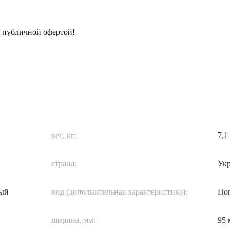
я публичной офертой!
вес, кг:
7,1
страна:
Ук
ный
вид (дополнительная характеристика):
По
ширина, мм:
95 