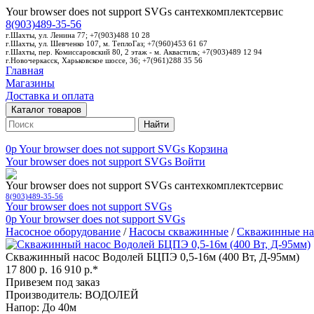
Your browser does not support SVGs
сантехкомплектсервис
8(903)489-35-56
г.Шахты, ул. Ленина 77; +7(903)488 10 28
г.Шахты, ул. Шевченко 107, м. ТеплоГаз; +7(960)453 61 67
г.Шахты, пер. Комиссаровский 80, 2 этаж - м. Аквастиль; +7(903)489 12 94
г.Новочеркасск, Харьковское шоссе, 36; +7(961)288 35 56
Главная
Магазины
Доставка и оплата
Каталог товаров
Найти
0p
Your browser does not support SVGs
Корзина
Your browser does not support SVGs
Войти
Your browser does not support SVGs
сантехкомплектсервис
8(903)489-35-56
Your browser does not support SVGs
0p
Your browser does not support SVGs
Насосное оборудование
/
Насосы скважинные
/
Скважинные на
Скважинный насос Водолей БЦПЭ 0,5-16м (400 Вт, Д-95мм)
17 800 р.
16 910 р.*
Привезем под заказ
Производитель: ВОДОЛЕЙ
Напор: До 40м