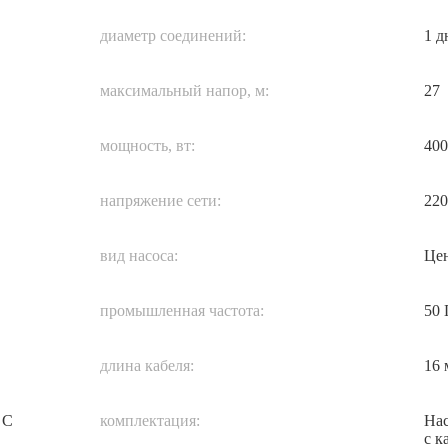
диаметр соединений:
1 
максимальный напор, м:
27
мощность, вт:
400
напряжение сети:
220
вид насоса:
Це
промышленная частота:
50 
длина кабеля:
16 
 С
комплектация:
Нас
с к