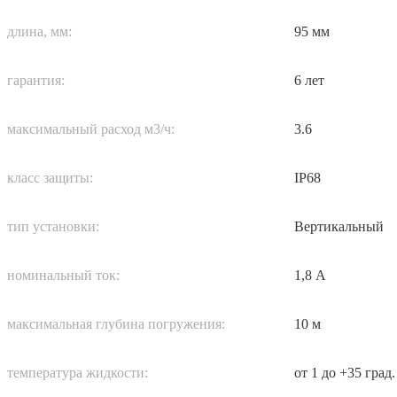
длина, мм:
95 мм
гарантия:
6 лет
максимальный расход м3/ч:
3.6
класс защиты:
IP68
тип установки:
Вертикальный
номинальный ток:
1,8 А
максимальная глубина погружения:
10 м
температура жидкости:
от 1 до +35 град.