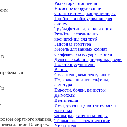
Радиаторы отопления
Насосное оборудование
дюйм
Сплит системы, кондиционеры
Приборы и оборудование для
систем
Трубы,фитинги, канализация
Резьбовые соединения,
кронштейны для труб
Запорная арматура
Мебель для ванных комнат
Санфаянс, аксессуары, мойки
 В
Душевые кабины, поддоны, двери
Полотенцесушители
Ванны
нтробежный
Смесители, комплектующие
Подводка, шланги, сифоны,
арматура
Гц
Емкости, бочки, канистры
Дымоходы
Вентиляция
м
Инструмент и уплотнительный
материал
Фильтры для очистки воды
ос (без обратного клапана)
Тёплые полы электрические
абелем длиной 16 метров,
Утеплители