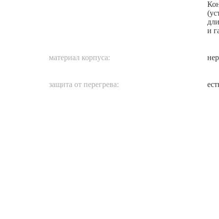
Ко
(ус
дли
и г
материал корпуса:
нер
защита от перегрева:
ест