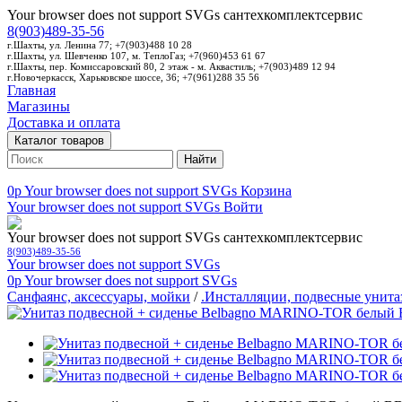
Your browser does not support SVGs
сантехкомплектсервис
8(903)489-35-56
г.Шахты, ул. Ленина 77; +7(903)488 10 28
г.Шахты, ул. Шевченко 107, м. ТеплоГаз; +7(960)453 61 67
г.Шахты, пер. Комиссаровский 80, 2 этаж - м. Аквастиль; +7(903)489 12 94
г.Новочеркасск, Харьковское шоссе, 36; +7(961)288 35 56
Главная
Магазины
Доставка и оплата
Каталог товаров
Найти
0p
Your browser does not support SVGs
Корзина
Your browser does not support SVGs
Войти
Your browser does not support SVGs
сантехкомплектсервис
8(903)489-35-56
Your browser does not support SVGs
0p
Your browser does not support SVGs
Санфаянс, аксессуары, мойки
/
.Инсталляции, подвесные унита