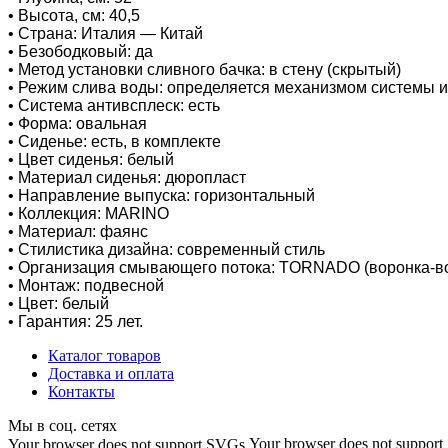
• Высота, см: 40,5
• Страна: Италия — Китай
• Безободковый: да
• Метод установки сливного бачка: в стену (скрытый)
• Режим слива воды: определяется механизмом системы 
• Система антивсплеск: есть
• Форма: овальная
• Сиденье: есть, в комплекте
• Цвет сиденья: белый
• Материал сиденья: дюропласт
• Направление выпуска: горизонтальный
• Коллекция: MARINO
• Материал: фаянс
• Стилистика дизайна: современный стиль
• Организация смывающего потока: TORNADO (воронка-в
• Монтаж: подвесной
• Цвет: белый
• Гарантия: 25 лет.
Каталог товаров
Доставка и оплата
Контакты
Мы в соц. сетях
Your browser does not suppor
Your browser does not support SVGs