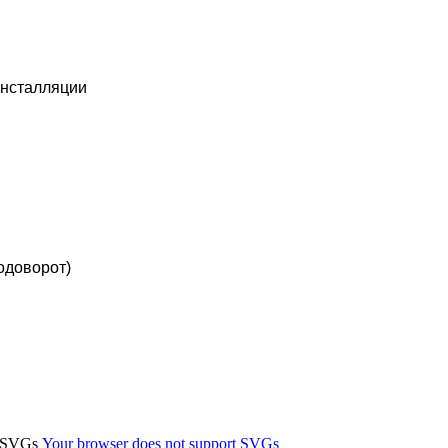
инсталляции
одоворот)
t SVGs
Your browser does not support SVGs