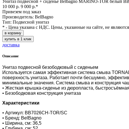
Унитаз подвесной + сиденье Belbagno MARINO-TOR белый 
10 000 р.
9 000 р.*
Привезем под заказ
Производитель: BelBagno
Тип: Подвесной унитаз
* - Цена указана с НДС. Цены, указанные на сайте, не являютс
в корзину
купить в 1 клик
доставка
Описание
Унитаз подвесной безободковый с сиденьем
Используется самая эффективная система смыва TORNADO
поверхность унитаза. Работает почти бесшумно, эффекти
минимальные значения. Система смыва и конструкция ча
• Жесткая крышка-сиденье из дюропласта, быстросъёмная,
• Безободковая конструкция унитаза
Характеристики
• Артикул: BB7026CH-TOR/SC
• Бренд: BelBagno
• Ширина, см: 36,5
• Глубина, см: 52