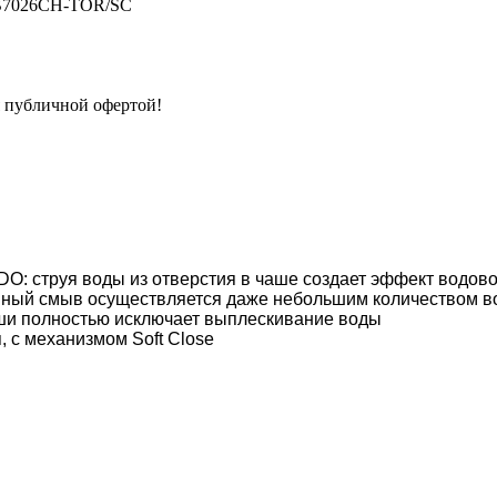
BB7026CH-TOR/SC
я публичной офертой!
: струя воды из отверстия в чаше создает эффект водово
вный смыв осуществляется даже небольшим количеством во
ши полностью исключает выплескивание воды
 с механизмом Soft Close