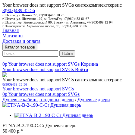
Your browser does not support SVGs
сантехкомплектсервис
8(903)489-35-56
г.Шахты, ул. Ленина 77; +7(903)488 10 28
г.Шахты, ул. Шевченко 107, м. ТеплоГаз; +7(960)453 61 67
г.Шахты, пер. Комиссаровский 80, 2 этаж - м. Аквастиль; +7(903)489 12 94
г.Новочеркасск, Харьковское шоссе, 36; +7(961)288 35 56
Главная
Магазины
Доставка и оплата
Каталог товаров
Найти
0p
Your browser does not support SVGs
Корзина
Your browser does not support SVGs
Войти
Your browser does not support SVGs
сантехкомплектсервис
8(903)489-35-56
Your browser does not support SVGs
0p
Your browser does not support SVGs
Душевые кабины, поддоны, двери
/
Душевые двери
ETNA-B-2-190-C-Cr Душевая дверь
50 400 р.*