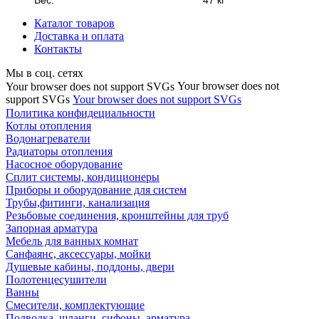
Вес:
47 кг
Каталог товаров
Доставка и оплата
Контакты
Мы в соц. сетях
Your browser does not
Your browser does not support SVGs
support SVGs
Your browser does not support SVGs
Политика конфидециальности
Котлы отопления
Водонагреватели
Радиаторы отопления
Насосное оборудование
Сплит системы, кондиционеры
Приборы и оборудование для систем
Трубы,фитинги, канализация
Резьбовые соединения, кронштейны для труб
Запорная арматура
Мебель для ванных комнат
Санфаянс, аксессуары, мойки
Душевые кабины, поддоны, двери
Полотенцесушители
Ванны
Смесители, комплектующие
Подводка, шланги, сифоны, арматура