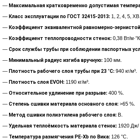
Максимальная кратковременно допустимая темпера
—
Класс эксплуатации по ГОСТ 32415-2013:
—
1, 2, 4, 5, ХВ
Коэффициент эквивалентной равномерно-зернистой
—
Коэффициент теплопроводности стенок:
—
0,38 Вт/м·°К
Срок службы трубы при соблюдении паспортных усл
—
Минимальный радиус изгиба вручную:
—
100 мм.
Плотность рабочего слоя трубы при 23 °С:
—
940 кг/м³.
Плотность слоя EVOH:
—
1190 кг/м³.
Относительное удлинение при разрыве:
—
400 %.
Степень сшивки материала основного слоя:
—
>65 %.
Метод сшивки полиэтилена рабочего слоя:
—
В.
Удельная теплоёмкость материала стенок:
—
1920 Дж/ к
Температура размягчения РЕ-Хb по Вика:
—
126 °С.