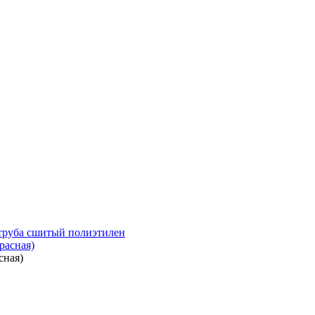
руба сшитый полиэтилен
сная)