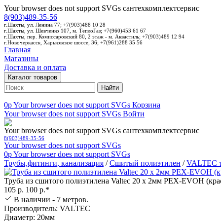
Your browser does not support SVGs
сантехкомплектсервис
8(903)489-35-56
г.Шахты, ул. Ленина 77; +7(903)488 10 28
г.Шахты, ул. Шевченко 107, м. ТеплоГаз; +7(960)453 61 67
г.Шахты, пер. Комиссаровский 80, 2 этаж - м. Аквастиль; +7(903)489 12 94
г.Новочеркасск, Харьковское шоссе, 36; +7(961)288 35 56
Главная
Магазины
Доставка и оплата
Каталог товаров
Найти
0p
Your browser does not support SVGs
Корзина
Your browser does not support SVGs
Войти
Your browser does not support SVGs
сантехкомплектсервис
8(903)489-35-56
Your browser does not support SVGs
0p
Your browser does not support SVGs
Трубы,фитинги, канализация
/
Сшитый полиэтилен
/
VALTEC т
Труба из сшитого полиэтилена Valtec 20 х 2мм PEX-EVOH (кра
105 р.
100 р.*
В наличии - 7 метров.
Производитель: VALTEC
Диаметр: 20мм