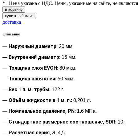
* - Цена указана с НДС. Цены, указанные на сайте, не являютс
в корзину
купить в 1 клик
доставка
Описание
Наружный диаметр:
—
20 мм.
Внутренний диаметр:
—
16 мм.
Толщина слоя EVOH:
—
80 мкм.
Толщина слоя клея:
—
50 мкм.
Вес 1 п. м. трубы:
—
122 г.
Объём жидкости в 1 м. п.:
—
0,201 л.
Номинальное давление, PN:
—
1,6 МПа.
Стандартное размерное соотношение, SDR:
—
10.
Расчётная серия, S:
—
4,5.