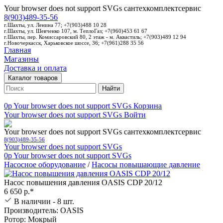
Your browser does not support SVGs
сантехкомплектсервис
8(903)489-35-56
г.Шахты, ул. Ленина 77; +7(903)488 10 28
г.Шахты, ул. Шевченко 107, м. ТеплоГаз; +7(960)453 61 67
г.Шахты, пер. Комиссаровский 80, 2 этаж - м. Аквастиль; +7(903)489 12 94
г.Новочеркасск, Харьковское шоссе, 36; +7(961)288 35 56
Главная
Магазины
Доставка и оплата
Каталог товаров
Найти
0p
Your browser does not support SVGs
Корзина
Your browser does not support SVGs
Войти
Your browser does not support SVGs
сантехкомплектсервис
8(903)489-35-56
Your browser does not support SVGs
0p
Your browser does not support SVGs
Насосное оборудование
/
Насосы повышающие давление
Насос повышения давления OASIS CDP 20/12
6 650 р.*
В наличии - 8 шт.
Производитель: OASIS
Ротор: Мокрый