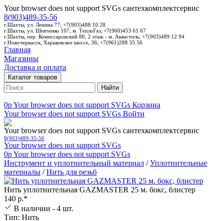
Your browser does not support SVGs
сантехкомплектсервис
8(903)489-35-56
г.Шахты, ул. Ленина 77; +7(903)488 10 28
г.Шахты, ул. Шевченко 107, м. ТеплоГаз; +7(960)453 61 67
г.Шахты, пер. Комиссаровский 80, 2 этаж - м. Аквастиль; +7(903)489 12 94
г.Новочеркасск, Харьковское шоссе, 36; +7(961)288 35 56
Главная
Магазины
Доставка и оплата
Каталог товаров
Найти
0p
Your browser does not support SVGs
Корзина
Your browser does not support SVGs
Войти
Your browser does not support SVGs
сантехкомплектсервис
8(903)489-35-56
Your browser does not support SVGs
0p
Your browser does not support SVGs
Инструмент и уплотнительный материал
/
Уплотнительные
материалы
/
Нить для резьб
Нить уплотнительная GAZMASTER 25 м. бокс, блистер
140 р.*
В наличии - 4 шт.
Тип: Нить