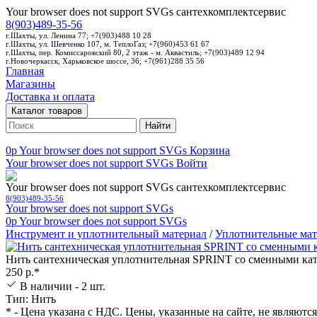
Your browser does not support SVGs
сантехкомплектсервис
8(903)489-35-56
г.Шахты, ул. Ленина 77; +7(903)488 10 28
г.Шахты, ул. Шевченко 107, м. ТеплоГаз; +7(960)453 61 67
г.Шахты, пер. Комиссаровский 80, 2 этаж - м. Аквастиль; +7(903)489 12 94
г.Новочеркасск, Харьковское шоссе, 36; +7(961)288 35 56
Главная
Магазины
Доставка и оплата
Каталог товаров
Найти
0p
Your browser does not support SVGs
Корзина
Your browser does not support SVGs
Войти
Your browser does not support SVGs
сантехкомплектсервис
8(903)489-35-56
Your browser does not support SVGs
0p
Your browser does not support SVGs
Инструмент и уплотнительный материал
/
Уплотнительные ма
Нить сантехническая уплотнительная SPRINT со сменными кат
250 р.*
В наличии - 2 шт.
Тип: Нить
* - Цена указана с НДС. Цены, указанные на сайте, не являютс