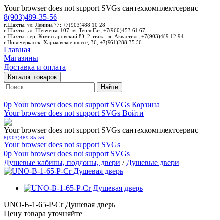
Your browser does not support SVGs
сантехкомплектсервис
8(903)489-35-56
г.Шахты, ул. Ленина 77; +7(903)488 10 28
г.Шахты, ул. Шевченко 107, м. ТеплоГаз; +7(960)453 61 67
г.Шахты, пер. Комиссаровский 80, 2 этаж - м. Аквастиль; +7(903)489 12 94
г.Новочеркасск, Харьковское шоссе, 36; +7(961)288 35 56
Главная
Магазины
Доставка и оплата
Каталог товаров
Найти
0p
Your browser does not support SVGs
Корзина
Your browser does not support SVGs
Войти
Your browser does not support SVGs
сантехкомплектсервис
8(903)489-35-56
Your browser does not support SVGs
0p
Your browser does not support SVGs
Душевые кабины, поддоны, двери
/
Душевые двери
UNO-B-1-65-P-Cr Душевая дверь
Цену товара уточняйте