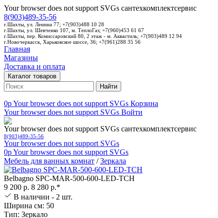
Your browser does not support SVGs
сантехкомплектсервис
8(903)489-35-56
г.Шахты, ул. Ленина 77; +7(903)488 10 28
г.Шахты, ул. Шевченко 107, м. ТеплоГаз; +7(960)453 61 67
г.Шахты, пер. Комиссаровский 80, 2 этаж - м. Аквастиль; +7(903)489 12 94
г.Новочеркасск, Харьковское шоссе, 36; +7(961)288 35 56
Главная
Магазины
Доставка и оплата
Каталог товаров
Найти
0p
Your browser does not support SVGs
Корзина
Your browser does not support SVGs
Войти
Your browser does not support SVGs
сантехкомплектсервис
8(903)489-35-56
Your browser does not support SVGs
0p
Your browser does not support SVGs
Мебель для ванных комнат
/
Зеркала
Belbagno SPC-MAR-500-600-LED-TCH
9 200 р.
8 280 р.*
В наличии - 2 шт.
Ширина см: 50
Тип: Зеркало