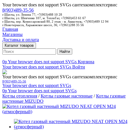
Your browser does not support SVGs
сантехкомплектсервис
8(903)489-35-56
г.Шахты, ул. Ленина 77; +7(903)488 10 28
г.Шахты, ул. Шевченко 107, м. ТеплоГаз; +7(960)453 61 67
г.Шахты, пер. Комиссаровский 80, 2 этаж - м. Аквастиль; +7(903)489 12 94
г.Новочеркасск, Харьковское шоссе, 36; +7(961)288 35 56
Главная
Магазины
Доставка и оплата
Каталог товаров
Найти
0p
Your browser does not support SVGs
Корзина
Your browser does not support SVGs
Войти
Your browser does not support SVGs
сантехкомплектсервис
8(903)489-35-56
Your browser does not support SVGs
0p
Your browser does not support SVGs
Котлы отопления
/
Котлы газовые настенные
/
Котлы газовые
настенные MIZUDO