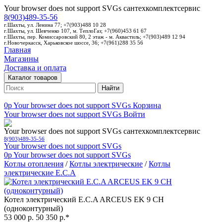
Your browser does not support SVGs
сантехкомплектсервис
8(903)489-35-56
г.Шахты, ул. Ленина 77; +7(903)488 10 28
г.Шахты, ул. Шевченко 107, м. ТеплоГаз; +7(960)453 61 67
г.Шахты, пер. Комиссаровский 80, 2 этаж - м. Аквастиль; +7(903)489 12 94
г.Новочеркасск, Харьковское шоссе, 36; +7(961)288 35 56
Главная
Магазины
Доставка и оплата
Каталог товаров
Найти
0p
Your browser does not support SVGs
Корзина
Your browser does not support SVGs
Войти
Your browser does not support SVGs
сантехкомплектсервис
8(903)489-35-56
Your browser does not support SVGs
0p
Your browser does not support SVGs
Котлы отопления
/
Котлы электрические
/
Котлы
электрические E.C.A
Котел электрический E.C.A ARCEUS EK 9 CH
(одноконтурный)
53 000 р.
50 350 р.*