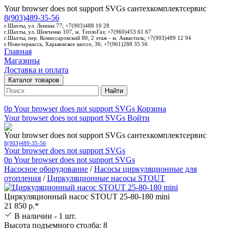
Your browser does not support SVGs
сантехкомплектсервис
8(903)489-35-56
г.Шахты, ул. Ленина 77; +7(903)488 10 28
г.Шахты, ул. Шевченко 107, м. ТеплоГаз; +7(960)453 61 67
г.Шахты, пер. Комиссаровский 80, 2 этаж - м. Аквастиль; +7(903)489 12 94
г.Новочеркасск, Харьковское шоссе, 36; +7(961)288 35 56
Главная
Магазины
Доставка и оплата
Каталог товаров
Найти
0p
Your browser does not support SVGs
Корзина
Your browser does not support SVGs
Войти
Your browser does not support SVGs
сантехкомплектсервис
8(903)489-35-56
Your browser does not support SVGs
0p
Your browser does not support SVGs
Насосное оборудование
/
Насосы циркуляционные для
отопления
/
Циркуляционные насосы STOUT
Циркуляционный насос STOUT 25-80-180 mini
21 850 р.*
В наличии - 1 шт.
Высота подъемного столба: 8