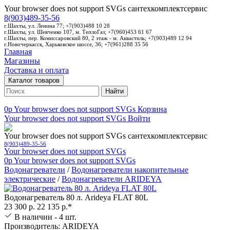
Your browser does not support SVGs
сантехкомплектсервис
8(903)489-35-56
г.Шахты, ул. Ленина 77; +7(903)488 10 28
г.Шахты, ул. Шевченко 107, м. ТеплоГаз; +7(960)453 61 67
г.Шахты, пер. Комиссаровский 80, 2 этаж - м. Аквастиль; +7(903)489 12 94
г.Новочеркасск, Харьковское шоссе, 36; +7(961)288 35 56
Главная
Магазины
Доставка и оплата
Каталог товаров
Найти
0p
Your browser does not support SVGs
Корзина
Your browser does not support SVGs
Войти
Your browser does not support SVGs
сантехкомплектсервис
8(903)489-35-56
Your browser does not support SVGs
0p
Your browser does not support SVGs
Водонагреватели
/
Водонагреватели накопительные
электрические
/
Водонагреватели ARIDEYA
Водонагреватель 80 л. Arideya FLAT 80L
23 300 р.
22 135 р.*
В наличии - 4 шт.
Производитель: ARIDEYA