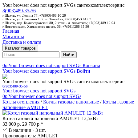
Your browser does not support SVGs
сантехкомплектсервис
8(903)489-35-56
г.Шахты, ул. Ленина 77; +7(903)488 10 28
г.Шахты, ул. Шевченко 107, м. ТеплоГаз; +7(960)453 61 67
г.Шахты, пер. Комиссаровский 80, 2 этаж - м. Аквастиль; +7(903)489 12 94
г.Новочеркасск, Харьковское шоссе, 36; +7(961)288 35 56
Главная
Магазины
Доставка и оплата
Каталог товаров
Найти
0p
Your browser does not support SVGs
Корзина
Your browser does not support SVGs
Войти
Your browser does not support SVGs
сантехкомплектсервис
8(903)489-35-56
Your browser does not support SVGs
0p
Your browser does not support SVGs
Котлы отопления
/
Котлы газовые напольные
/
Котлы газовые
напольные AMULET
Котел газовый напольный AMULET 12,5кВт
33 000 р.
29 700 р.*
В наличии - 3 шт.
Производитель: AMULET