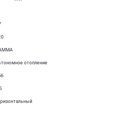
7
20
AMMA
втономное отопление
56
5
оризонтальный