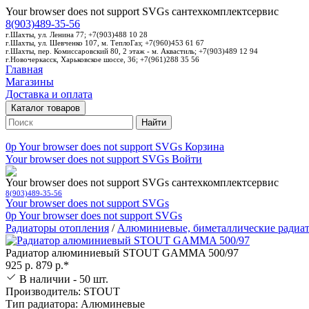
Your browser does not support SVGs
сантехкомплектсервис
8(903)489-35-56
г.Шахты, ул. Ленина 77; +7(903)488 10 28
г.Шахты, ул. Шевченко 107, м. ТеплоГаз; +7(960)453 61 67
г.Шахты, пер. Комиссаровский 80, 2 этаж - м. Аквастиль; +7(903)489 12 94
г.Новочеркасск, Харьковское шоссе, 36; +7(961)288 35 56
Главная
Магазины
Доставка и оплата
Каталог товаров
Найти
0p
Your browser does not support SVGs
Корзина
Your browser does not support SVGs
Войти
Your browser does not support SVGs
сантехкомплектсервис
8(903)489-35-56
Your browser does not support SVGs
0p
Your browser does not support SVGs
Радиаторы отопления
/
Алюминиевые, биметаллические радиа
Радиатор алюминиевый STOUT GAMMA 500/97
925 р.
879 р.*
В наличии - 50 шт.
Производитель: STOUT
Тип радиатора: Алюминевые