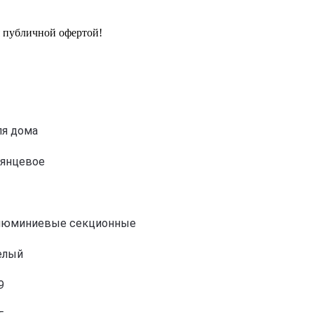
я публичной офертой!
ля дома
лянцевое
люминиевые секционные
елый
9