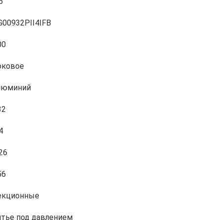
5
G00932PII4IFB
00
оковое
люминий
32
4
26
56
екционные
итье под давлением