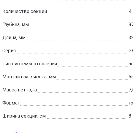
Количество секций
4
Глубина, мм
9
Длина, мм
3
Серия
G
Тип системы отопления
а
Монтажная высота, мм
5
Масса нетто, кг
7,
Формат
г
Ширина секции, см
8