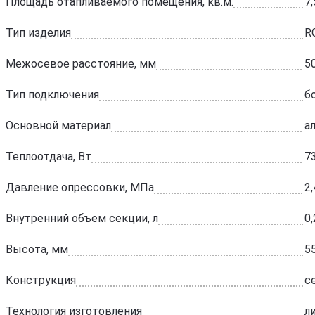
Площадь отапливаемого помещения, кв.м.
7,
Тип изделия
R
Межосевое расстояние, мм
5
Тип подключения
б
Основной материал
а
Теплоотдача, Вт
7
Давление опрессовки, МПа
2,
Внутренний объем секции, л
0,
Высота, мм
5
Конструкция
с
Технология изготовления
л