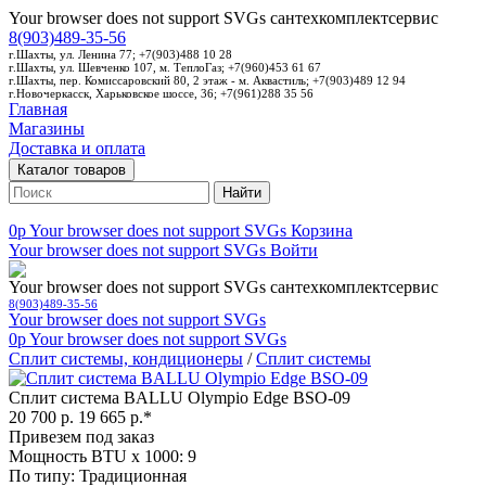
Your browser does not support SVGs
сантехкомплектсервис
8(903)489-35-56
г.Шахты, ул. Ленина 77; +7(903)488 10 28
г.Шахты, ул. Шевченко 107, м. ТеплоГаз; +7(960)453 61 67
г.Шахты, пер. Комиссаровский 80, 2 этаж - м. Аквастиль; +7(903)489 12 94
г.Новочеркасск, Харьковское шоссе, 36; +7(961)288 35 56
Главная
Магазины
Доставка и оплата
Каталог товаров
Найти
0p
Your browser does not support SVGs
Корзина
Your browser does not support SVGs
Войти
Your browser does not support SVGs
сантехкомплектсервис
8(903)489-35-56
Your browser does not support SVGs
0p
Your browser does not support SVGs
Сплит системы, кондиционеры
/
Сплит системы
Сплит система BALLU Olympio Edge BSO-09
20 700 р.
19 665 р.*
Привезем под заказ
Мощность BTU x 1000: 9
По типу: Традиционная