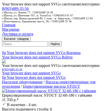
Your browser does not support SVGs
сантехкомплектсервис
8(903)489-35-56
г.Шахты, ул. Ленина 77; +7(903)488 10 28
г.Шахты, ул. Шевченко 107, м. ТеплоГаз; +7(960)453 61 67
г.Шахты, пер. Комиссаровский 80, 2 этаж - м. Аквастиль; +7(903)489 12 94
г.Новочеркасск, Харьковское шоссе, 36; +7(961)288 35 56
Главная
Магазины
Доставка и оплата
Каталог товаров
Найти
0p
Your browser does not support SVGs
Корзина
Your browser does not support SVGs
Войти
Your browser does not support SVGs
сантехкомплектсервис
8(903)489-35-56
Your browser does not support SVGs
0p
Your browser does not support SVGs
Насосное оборудование
/
Насосы циркуляционные для
отопления
/
Циркуляционные насосы STOUT
Циркуляционный насос STOUT 32-60-180 с гайками
11 350 р.*
В наличии - 4 шт.
Высота подъемного столба: 6