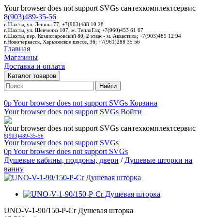
Your browser does not support SVGs
сантехкомплектсервис
8(903)489-35-56
г.Шахты, ул. Ленина 77; +7(903)488 10 28
г.Шахты, ул. Шевченко 107, м. ТеплоГаз; +7(960)453 61 67
г.Шахты, пер. Комиссаровский 80, 2 этаж - м. Аквастиль; +7(903)489 12 94
г.Новочеркасск, Харьковское шоссе, 36; +7(961)288 35 56
Главная
Магазины
Доставка и оплата
Каталог товаров
Найти
0p
Your browser does not support SVGs
Корзина
Your browser does not support SVGs
Войти
Your browser does not support SVGs
сантехкомплектсервис
8(903)489-35-56
Your browser does not support SVGs
0p
Your browser does not support SVGs
Душевые кабины, поддоны, двери
/
Душевые шторки на
ванну
UNO-V-1-90/150-P-Cr Душевая шторка