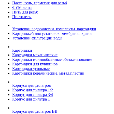
Паста, гель, герметик для резьб
ФУМ лента
Нить для резьб
Пистолеты
Установки водоочистки, комплекты, картриджи
Картриджей для установок, мембраны, краны
Установки фильтрации воды
Картриджи
Картриджи механические
Картриджи ионнообменные,обезжелезование
Картриджи для кувшинов
Картриджи угольные
Картриджи керамические, метал.пластик
Корпуса для фильтров
Корпус для фильтра 1/2
Корпус для фильтра 3/4
Корпус для фильтра 1
Корпуса для фильтров ВВ