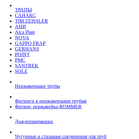
ТРАПЫ
САНАКС
TIM ZEISSLER
АНИ
Alca Plast
NOVA
GAPPO FRAP
GERHANS
POINT
РМС
SANTREK
SOLE
Нержавеющие трубы
Фитинги к нержавеющим трубам
Фитинг нержавейка ROMMER
Дождеприемники
Чугунные и стальные соединения для труб