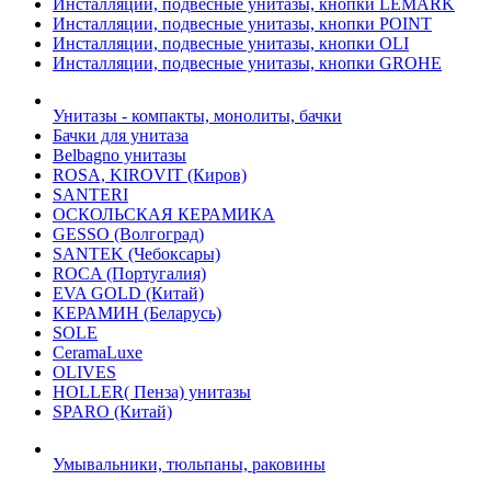
Инсталляции, подвесные унитазы, кнопки LEMARK
Инсталляции, подвесные унитазы, кнопки POINT
Инсталляции, подвесные унитазы, кнопки OLI
Инсталляции, подвесные унитазы, кнопки GROHE
Унитазы - компакты, монолиты, бачки
Бачки для унитаза
Belbagno унитазы
ROSA, KIROVIT (Киров)
SANTERI
ОСКОЛЬСКАЯ КЕРАМИКА
GESSO (Волгоград)
SANTEK (Чебоксары)
ROCA (Португалия)
EVA GOLD (Китай)
KЕРАМИН (Беларусь)
SOLE
CeramaLuxe
OLIVES
HOLLER( Пенза) унитазы
SPARO (Китай)
Умывальники, тюльпаны, раковины