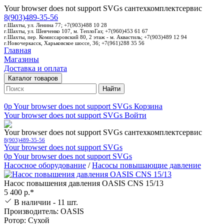
Your browser does not support SVGs
сантехкомплектсервис
8(903)489-35-56
г.Шахты, ул. Ленина 77; +7(903)488 10 28
г.Шахты, ул. Шевченко 107, м. ТеплоГаз; +7(960)453 61 67
г.Шахты, пер. Комиссаровский 80, 2 этаж - м. Аквастиль; +7(903)489 12 94
г.Новочеркасск, Харьковское шоссе, 36; +7(961)288 35 56
Главная
Магазины
Доставка и оплата
Каталог товаров
Найти
0p
Your browser does not support SVGs
Корзина
Your browser does not support SVGs
Войти
Your browser does not support SVGs
сантехкомплектсервис
8(903)489-35-56
Your browser does not support SVGs
0p
Your browser does not support SVGs
Насосное оборудование
/
Насосы повышающие давление
Насос повышения давления OASIS CNS 15/13
5 400 р.*
В наличии - 11 шт.
Производитель: OASIS
Ротор: Сухой