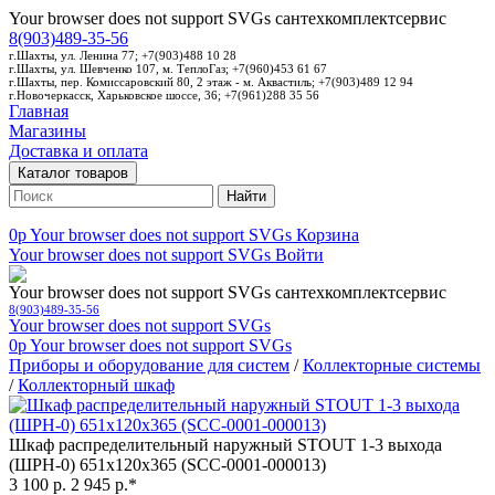
Your browser does not support SVGs
сантехкомплектсервис
8(903)489-35-56
г.Шахты, ул. Ленина 77; +7(903)488 10 28
г.Шахты, ул. Шевченко 107, м. ТеплоГаз; +7(960)453 61 67
г.Шахты, пер. Комиссаровский 80, 2 этаж - м. Аквастиль; +7(903)489 12 94
г.Новочеркасск, Харьковское шоссе, 36; +7(961)288 35 56
Главная
Магазины
Доставка и оплата
Каталог товаров
Найти
0p
Your browser does not support SVGs
Корзина
Your browser does not support SVGs
Войти
Your browser does not support SVGs
сантехкомплектсервис
8(903)489-35-56
Your browser does not support SVGs
0p
Your browser does not support SVGs
Приборы и оборудование для систем
/
Коллекторные системы
/
Коллекторный шкаф
Шкаф распределительный наружный STOUT 1-3 выхода
(ШРН-0) 651х120х365 (SCC-0001-000013)
3 100 р.
2 945 р.*