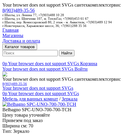
Your browser does not support SVGs
сантехкомплектсервис
8(903)489-35-56
г.Шахты, ул. Ленина 77; +7(903)488 10 28
г.Шахты, ул. Шевченко 107, м. ТеплоГаз; +7(960)453 61 67
г.Шахты, пер. Комиссаровский 80, 2 этаж - м. Аквастиль; +7(903)489 12 94
г.Новочеркасск, Харьковское шоссе, 36; +7(961)288 35 56
Главная
Магазины
Доставка и оплата
Каталог товаров
Найти
0p
Your browser does not support SVGs
Корзина
Your browser does not support SVGs
Войти
Your browser does not support SVGs
сантехкомплектсервис
8(903)489-35-56
Your browser does not support SVGs
0p
Your browser does not support SVGs
Мебель для ванных комнат
/
Зеркала
Belbagno SPC-UNO-700-700-TCH
Цену товара уточняйте
Привезем под заказ
Ширина см: 70
Тип: Зеркало