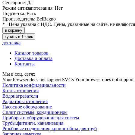
Сенсорное: Да
Режим антизапотевания: Нет
Подсветка: Есть
Производитель: BelBagno
* - Цена указана с НДС. Цены, указанные на сайте, не являютс
в корзину
купить в 1 клик
доставка
Каталог товаров
Доставка и оплата
Контакты
Мы в соц. сетях
Your browser does not suppor
Your browser does not support SVGs
Политика конфидециальности
Котлы отопления
Водонагреватели
Радиаторы отопления
Насосное оборудование
Сплит системы, кондиционеры
Приборы и оборудование для систем
Трубы,фитинги, канализация
Резьбовые соединения, кронштейны для труб
Запорная арматура