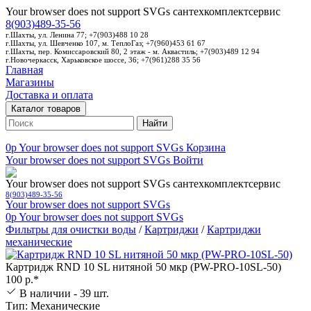
Your browser does not support SVGs
сантехкомплектсервис
8(903)489-35-56
г.Шахты, ул. Ленина 77; +7(903)488 10 28
г.Шахты, ул. Шевченко 107, м. ТеплоГаз; +7(960)453 61 67
г.Шахты, пер. Комиссаровский 80, 2 этаж - м. Аквастиль; +7(903)489 12 94
г.Новочеркасск, Харьковское шоссе, 36; +7(961)288 35 56
Главная
Магазины
Доставка и оплата
Каталог товаров
Найти
0p
Your browser does not support SVGs
Корзина
Your browser does not support SVGs
Войти
Your browser does not support SVGs
сантехкомплектсервис
8(903)489-35-56
Your browser does not support SVGs
0p
Your browser does not support SVGs
Фильтры для очистки воды
/
Картриджи
/
Картриджи
механические
Картридж RND 10 SL нитяной 50 мкр (PW-PRO-10SL-50)
100 р.*
В наличии - 39 шт.
Тип: Механические