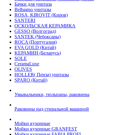
Бачки для унитаза
Belbagno унитазы
ROSA, KIROVIT (Киров)
SANTERI
ОСКОЛЬСКАЯ КЕРАМИКА
GESSO (Волгоград)
SANTEK (Чебоксары)
ROCA (Португалия)
EVA GOLD (Китай)
KЕРАМИН (Беларусь)
SOLE
CeramaLuxe
OLIVES
HOLLER( Пенза) унитазы
SPARO (Китай)
Умывальники, тюльпаны, раковины
Раковины над стиральной машиной
Мойки кухонные
Мойки кухонные GRANFEST
Мойки кухонные FABIA PROFI