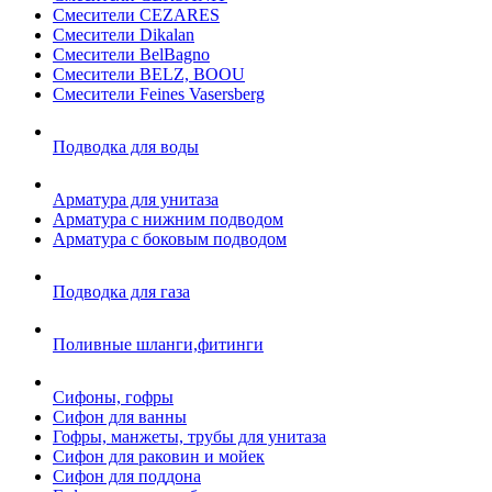
Смесители CEZARES
Смесители Dikalan
Смесители BelBagno
Смесители BELZ, BOOU
Смесители Feines Vasersberg
Подводка для воды
Арматура для унитаза
Арматура с нижним подводом
Арматура с боковым подводом
Подводка для газа
Поливные шланги,фитинги
Сифоны, гофры
Сифон для ванны
Гофры, манжеты, трубы для унитаза
Сифон для раковин и мойек
Сифон для поддона