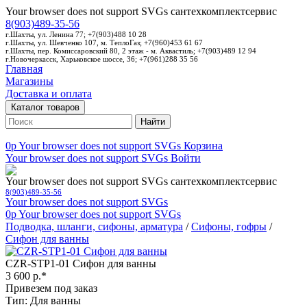
Your browser does not support SVGs
сантехкомплектсервис
8(903)489-35-56
г.Шахты, ул. Ленина 77; +7(903)488 10 28
г.Шахты, ул. Шевченко 107, м. ТеплоГаз; +7(960)453 61 67
г.Шахты, пер. Комиссаровский 80, 2 этаж - м. Аквастиль; +7(903)489 12 94
г.Новочеркасск, Харьковское шоссе, 36; +7(961)288 35 56
Главная
Магазины
Доставка и оплата
Каталог товаров
Найти
0p
Your browser does not support SVGs
Корзина
Your browser does not support SVGs
Войти
Your browser does not support SVGs
сантехкомплектсервис
8(903)489-35-56
Your browser does not support SVGs
0p
Your browser does not support SVGs
Подводка, шланги, сифоны, арматура
/
Сифоны, гофры
/
Сифон для ванны
CZR-STP1-01 Сифон для ванны
3 600 р.*
Привезем под заказ
Тип: Для ванны