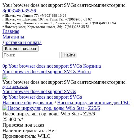
Your browser does not support SVGs
сантехкомплектсервис
8(903)489-35-56
г.Шахты, ул. Ленина 77; +7(903)488 10 28
г.Шахты, ул. Шевченко 107, м. ТеплоГаз; +7(960)453 61 67
г.Шахты, пер. Комиссаровский 80, 2 этаж - м. Аквастиль; +7(903)489 12 94
г.Новочеркасск, Харьковское шоссе, 36; +7(961)288 35 56
Главная
Магазины
Доставка и оплата
Каталог товаров
Найти
0p
Your browser does not support SVGs
Корзина
Your browser does not support SVGs
Войти
Your browser does not support SVGs
сантехкомплектсервис
8(903)489-35-56
Your browser does not support SVGs
0p
Your browser does not support SVGs
Насосное оборудование
/
Насосы циркуляционные для ГВС
Насос циркуляц. гор. воды Wilo Star - Z25/6
25 400 р.*
Привезем под заказ
Наличие термостата: Нет
Производитель: WILO