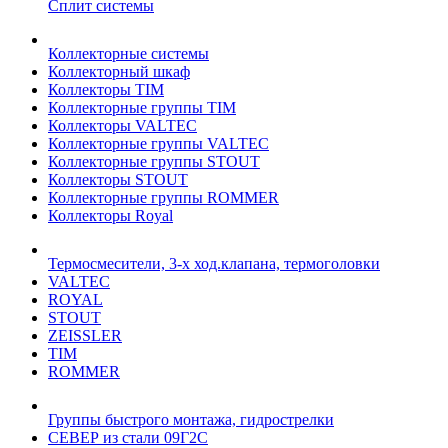
Сплит системы
Коллекторные системы
Коллекторный шкаф
Коллекторы TIM
Коллекторные группы TIM
Коллекторы VALTEC
Коллекторные группы VALTEC
Коллекторные группы STOUT
Коллекторы STOUT
Коллекторные группы ROMMER
Коллекторы Royal
Термосмесители, 3-х ход.клапана, термоголовки
VALTEC
ROYAL
STOUT
ZEISSLER
TIM
ROMMER
Группы быстрого монтажа, гидрострелки
СЕВЕР из стали 09Г2С