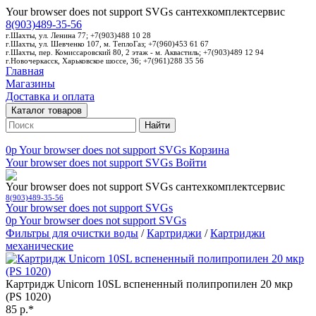
Your browser does not support SVGs
сантехкомплектсервис
8(903)489-35-56
г.Шахты, ул. Ленина 77; +7(903)488 10 28
г.Шахты, ул. Шевченко 107, м. ТеплоГаз; +7(960)453 61 67
г.Шахты, пер. Комиссаровский 80, 2 этаж - м. Аквастиль; +7(903)489 12 94
г.Новочеркасск, Харьковское шоссе, 36; +7(961)288 35 56
Главная
Магазины
Доставка и оплата
Каталог товаров
Найти
0p
Your browser does not support SVGs
Корзина
Your browser does not support SVGs
Войти
Your browser does not support SVGs
сантехкомплектсервис
8(903)489-35-56
Your browser does not support SVGs
0p
Your browser does not support SVGs
Фильтры для очистки воды
/
Картриджи
/
Картриджи
механические
Картридж Unicorn 10SL вспененный полипропилен 20 мкр
(PS 1020)
85 р.*