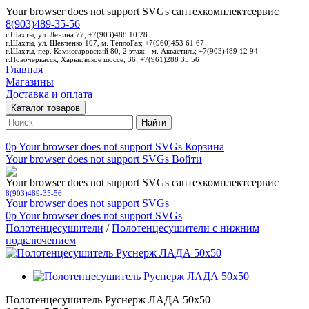
Your browser does not support SVGs
сантехкомплектсервис
8(903)489-35-56
г.Шахты, ул. Ленина 77; +7(903)488 10 28
г.Шахты, ул. Шевченко 107, м. ТеплоГаз; +7(960)453 61 67
г.Шахты, пер. Комиссаровский 80, 2 этаж - м. Аквастиль; +7(903)489 12 94
г.Новочеркасск, Харьковское шоссе, 36; +7(961)288 35 56
Главная
Магазины
Доставка и оплата
Каталог товаров
Найти
0p
Your browser does not support SVGs
Корзина
Your browser does not support SVGs
Войти
Your browser does not support SVGs
сантехкомплектсервис
8(903)489-35-56
Your browser does not support SVGs
0p
Your browser does not support SVGs
Полотенцесушители
/
Полотенцесушители с нижним
подключением
Полотенцесушитель Руснерж ЛАДА 50х50