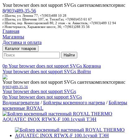
Your browser does not support SVGs
сантехкомплектсервис
8(903)489-35-56
г.Шахты, ул. Ленина 77; +7(903)488 10 28
г.Шахты, ул. Шевченко 107, м. ТеплоГаз; +7(960)453 61 67
г.Шахты, пер. Комиссаровский 80, 2 этаж - м. Аквастиль; +7(903)489 12 94
г.Новочеркасск, Харьковское шоссе, 36; +7(961)288 35 56
Главная
Магазины
Доставка и оплата
Каталог товаров
Найти
0p
Your browser does not support SVGs
Корзина
Your browser does not support SVGs
Войти
Your browser does not support SVGs
сантехкомплектсервис
8(903)489-35-56
Your browser does not support SVGs
0p
Your browser does not support SVGs
Водонагреватели
/
Бойлеры косвенного нагрева
/
Бойлеры
косвенные ROYAL