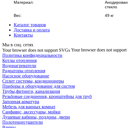
Материал:
Анодирован
стекло
Вес:
49 кг
Каталог товаров
Доставка и оплата
Контакты
Мы в соц. сетях
Your browser does not suppor
Your browser does not support SVGs
Политика конфидециальности
Котлы отопления
Водонагреватели
Радиаторы отопления
Насосное оборудование
Сплит системы, кондиционеры
Приборы и оборудование для систем
Трубы,фитинги, канализация
Резьбовые соединения, кронштейны для труб
Запорная арматура
Мебель для ванных комнат
Санфаянс, аксессуары, мойки
Душевые кабины, поддоны, двери
Полотенцесушители
Ванны