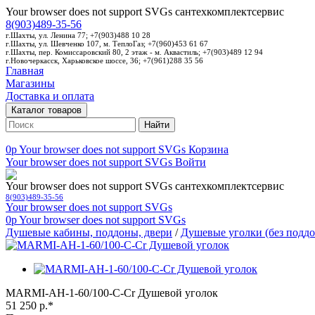
Your browser does not support SVGs
сантехкомплектсервис
8(903)489-35-56
г.Шахты, ул. Ленина 77; +7(903)488 10 28
г.Шахты, ул. Шевченко 107, м. ТеплоГаз; +7(960)453 61 67
г.Шахты, пер. Комиссаровский 80, 2 этаж - м. Аквастиль; +7(903)489 12 94
г.Новочеркасск, Харьковское шоссе, 36; +7(961)288 35 56
Главная
Магазины
Доставка и оплата
Каталог товаров
Найти
0p
Your browser does not support SVGs
Корзина
Your browser does not support SVGs
Войти
Your browser does not support SVGs
сантехкомплектсервис
8(903)489-35-56
Your browser does not support SVGs
0p
Your browser does not support SVGs
Душевые кабины, поддоны, двери
/
Душевые уголки (без поддо
MARMI-AH-1-60/100-C-Cr Душевой уголок
51 250 р.*