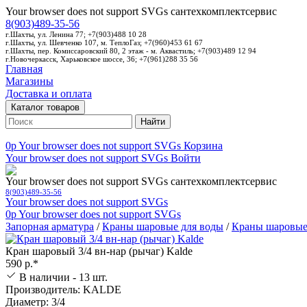
Your browser does not support SVGs
сантехкомплектсервис
8(903)489-35-56
г.Шахты, ул. Ленина 77; +7(903)488 10 28
г.Шахты, ул. Шевченко 107, м. ТеплоГаз; +7(960)453 61 67
г.Шахты, пер. Комиссаровский 80, 2 этаж - м. Аквастиль; +7(903)489 12 94
г.Новочеркасск, Харьковское шоссе, 36; +7(961)288 35 56
Главная
Магазины
Доставка и оплата
Каталог товаров
Найти
0p
Your browser does not support SVGs
Корзина
Your browser does not support SVGs
Войти
Your browser does not support SVGs
сантехкомплектсервис
8(903)489-35-56
Your browser does not support SVGs
0p
Your browser does not support SVGs
Запорная арматура
/
Краны шаровые для воды
/
Краны шаровые
Кран шаровый 3/4 вн-нар (рычаг) Kalde
590 р.*
В наличии - 13 шт.
Производитель: KALDE
Диаметр: 3/4