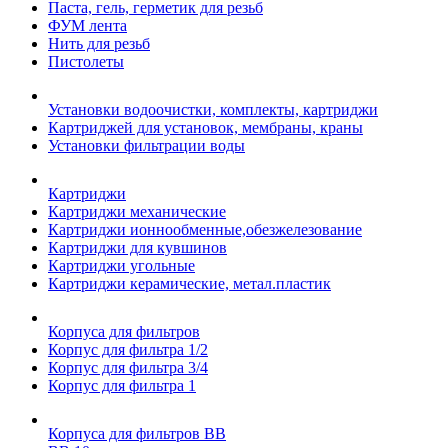
Паста, гель, герметик для резьб
ФУМ лента
Нить для резьб
Пистолеты
Установки водоочистки, комплекты, картриджи
Картриджей для установок, мембраны, краны
Установки фильтрации воды
Картриджи
Картриджи механические
Картриджи ионнообменные,обезжелезование
Картриджи для кувшинов
Картриджи угольные
Картриджи керамические, метал.пластик
Корпуса для фильтров
Корпус для фильтра 1/2
Корпус для фильтра 3/4
Корпус для фильтра 1
Корпуса для фильтров ВВ