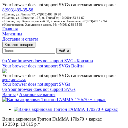
Your browser does not support SVGs
сантехкомплектсервис
8(903)489-35-56
г.Шахты, ул. Ленина 77; +7(903)488 10 28
г.Шахты, ул. Шевченко 107, м. ТеплоГаз; +7(960)453 61 67
г.Шахты, пер. Комиссаровский 80, 2 этаж - м. Аквастиль; +7(903)489 12 94
г.Новочеркасск, Харьковское шоссе, 36; +7(961)288 35 56
Главная
Магазины
Доставка и оплата
Каталог товаров
Найти
0p
Your browser does not support SVGs
Корзина
Your browser does not support SVGs
Войти
Your browser does not support SVGs
сантехкомплектсервис
8(903)489-35-56
Your browser does not support SVGs
0p
Your browser does not support SVGs
Ванны
/
Акриловые ванны
Ванна акриловая Тритон ГАММА 170х70 + каркас
15 350 р.
13 815 р.*