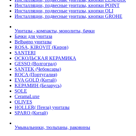
Инсталляции, подвесные унитазы, кнопки POINT
Инсталляции, подвесные унитазы, кнопки OLI
Инсталляции, подвесные унитазы, кнопки GROHE
Унитазы - компакты, монолиты, бачки
Бачки для унитаза
Belbagno унитазы
ROSA, KIROVIT (Киров)
SANTERI
ОСКОЛЬСКАЯ КЕРАМИКА
GESSO (Волгоград)
SANTEK (Чебоксары)
ROCA (Португалия)
EVA GOLD (Китай)
KЕРАМИН (Беларусь)
SOLE
CeramaLuxe
OLIVES
HOLLER( Пенза) унитазы
SPARO (Китай)
Умывальники, тюльпаны, раковины