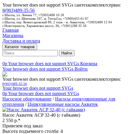
Your browser does not support SVGs
сантехкомплектсервис
8(903)489-35-56
г.Шахты, ул. Ленина 77; +7(903)488 10 28
г.Шахты, ул. Шевченко 107, м. ТеплоГаз; +7(960)453 61 67
г.Шахты, пер. Комиссаровский 80, 2 этаж - м. Аквастиль; +7(903)489 12 94
г.Новочеркасск, Харьковское шоссе, 36; +7(961)288 35 56
Главная
Магазины
Доставка и оплата
Каталог товаров
Найти
0p
Your browser does not support SVGs
Корзина
Your browser does not support SVGs
Войти
Your browser does not support SVGs
сантехкомплектсервис
8(903)489-35-56
Your browser does not support SVGs
0p
Your browser does not support SVGs
Насосное оборудование
/
Насосы циркуляционные для
отопления
/
Циркуляционные насосы Акватек
Насос Акватек ACP 32-40 (с гайками)
2 550 р.*
Привезем под заказ
Высота подъемного столба: 4